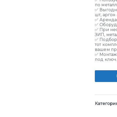
по метал
✅ Выгодне
шт, аргон 
✅ Аренда,
✅ Оборудо
✅ При не
ЗИП
,
мета
✅ Подбор
тот комп
вашем пр
✅ Монтаж
под ключ
Категори