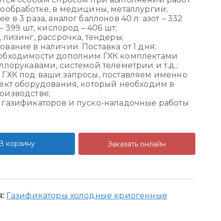
лообработке, в медицины, металлургии;
е в 3 раза, аналог баллонов 40 л: азот – 332
– 399 шт, кислород – 406 шт;
 лизинг, рассрочка, тендеры;
вание в наличии. Поставка от 1 дня;
обходимости дополним ГХК
комплектами
ллорукавами
, системой телеметрии и т.д.;
 ГХК под ваши запросы, поставляем именно
лект оборудования, который необходим в
оизводстве;
 газификаторов и пуско-наладочные работы
.
В корзину
Заказать онлайн
я:
Газификаторы холодные криогенные