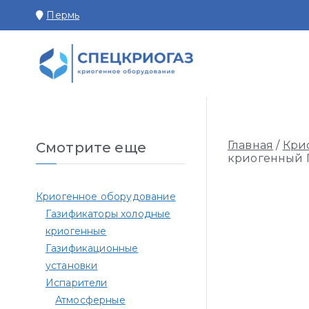
Перейти
Пермь
к
содержимому
СПЕЦКРИОГАЗ П
Производство и поставк
Главная
/
Кри
Смотрите еще
криогенный Г
Криогенное оборудование
Газификаторы холодные
криогенные
Газификационные
установки
Испарители
Атмосферные