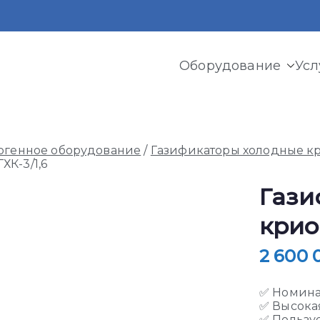
Оборудование
Усл
ермь
и криогенного оборудования, газовых рамп, моноблоков
огенное оборудование
/
Газификаторы холодные к
ХК-3/1,6
Гази
крио
2 600
✅ Номина
✅ Высока
✅ Пользу