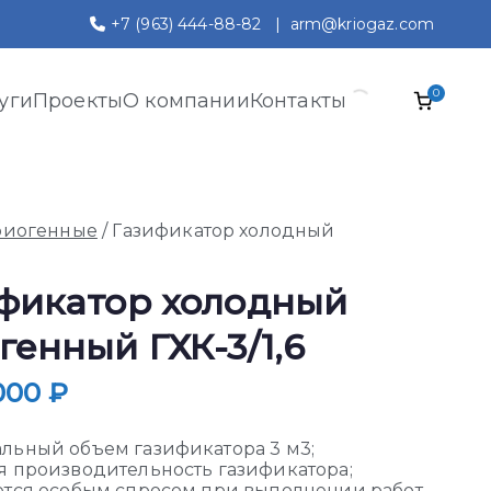
+7 (963) 444-88-82
|
arm@kriogaz.com
0
уги
Проекты
О компании
Контакты
риогенные
/ Газификатор холодный
фикатор холодный
генный ГХК-3/1,6
 000
₽
льный объем газификатора 3 м3;
я производительность газификатора;
ется особым спросом при выполнении работ