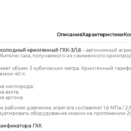
Описание
Характеристики
Ко
холодный криогенный ГХК-3/1,6
–
автономный агрег
бителю газа, получаемого из сжиженного криопро
меет объем 3 кубических метра. Криогенный гази
емом 40 л:
ов кислорода;
в азота;
в аргона.
рабочее давление агрегата составляет 1,6 МПа / 2,5
плуатировать оборудование можно на протяжении 20
азификатора ГХК