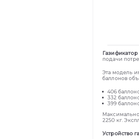
Газификатор 
подачи потре
Эта модель и
баллонов объ
406 баллон
332 баллоно
399 баллоно
Максимальное 
2250 кг. Экс
Устройство г