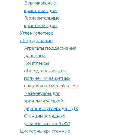
Вертикальные
криоцилиндры
Горизонтальные
криоцилиндры
Углекислотное
оборудование
Агрегаты поддержания
давления
Комплексы
оборудования для
получения защитных
сварочных смесей газов
Резервуары для
хранения жидкой
двуокиси углерода РДХ
Станции зарядные
углекислотные (СЗУ)
Цистерны криогенные