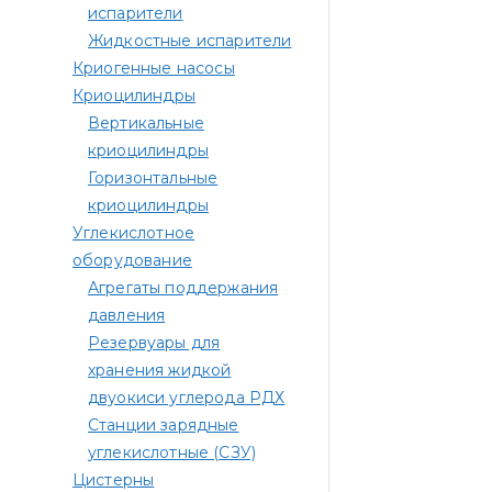
испарители
Жидкостные испарители
Криогенные насосы
Криоцилиндры
Вертикальные
криоцилиндры
Горизонтальные
криоцилиндры
Углекислотное
оборудование
Агрегаты поддержания
давления
Резервуары для
хранения жидкой
двуокиси углерода РДХ
Станции зарядные
углекислотные (СЗУ)
Цистерны