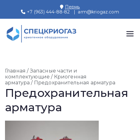
Перейти
Пермь
к
+7 (963) 444-88-82
|
arm@kriogaz.com
содержимому
СПЕЦКРИОГАЗ
Производство и поставки
криогенного оборудования,
Пермь
газовых рамп, моноблоков
Главная
/
Запасные части и
комплектующие
/
Криогенная
арматура
/ Предохранительная арматура
Предохранительная
арматура