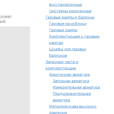
восстановленные
Цистерны криогенные
оляет
Газовые рампы и баллоны
ий.
Газовые моноблоки
Газовые рампы
Комплектующие к газовым
рампам​
Шкафы для газовых
баллонов
Запасные части и
комплектующие
Криогенная арматура
Запорная арматура
Измерительная арматура
Предохранительная
арматура
Металлорукава высокого
давления