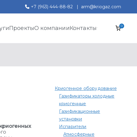
+7 (963) 444-88-82
|
arm@kriogaz.com
0
уги
Проекты
О компании
Контакты
Криогенное оборудование
Газификаторы холодные
криогенные
Газификационные
установки
криогенных
Испарители
ого
Атмосферные