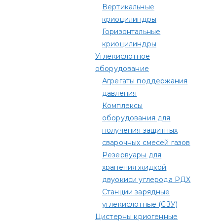
Вертикальные
криоцилиндры
Горизонтальные
криоцилиндры
Углекислотное
оборудование
Агрегаты поддержания
давления
Комплексы
оборудования для
получения защитных
сварочных смесей газов
Резервуары для
хранения жидкой
двуокиси углерода РДХ
Станции зарядные
углекислотные (СЗУ)
Цистерны криогенные