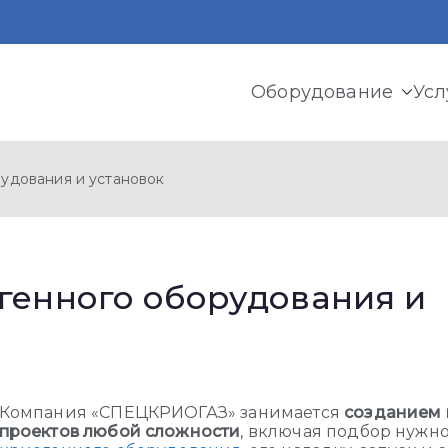
Оборудование
Усл
ермь
и криогенного оборудования, газовых рамп, моноблоков
удования и установок
генного оборудования и
Компания «СПЕЦКРИОГАЗ» занимается
созданием 
проектов любой сложности
, включая подбор нужн