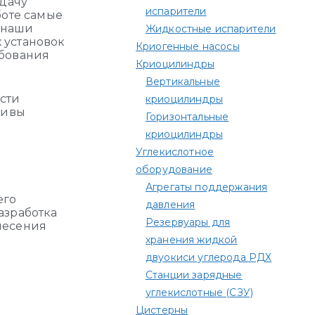
сдачу
испарители
боте самые
 наши
Жидкостные испарители
 установок
Криогенные насосы
ебования
Криоцилиндры
Вертикальные
сти
криоцилиндры
тивы
Горизонтальные
криоцилиндры
Углекислотное
оборудование
Агрегаты поддержания
его
давления
азработка
Резервуары для
несения
хранения жидкой
двуокиси углерода РДХ
Станции зарядные
углекислотные (СЗУ)
Цистерны