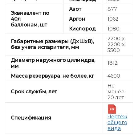
Азот
877
Эквивалент по
40л
Аргон
1062
баллонам, шт
Кислород
1080
2200 х
Габаритные размеры (ДхШхВ),
2200 х
без учета испарителя, мм
5500
Диаметр наружного цилиндра,
1812
мм
Масса резервуара, не более, кг
4600
Не
Срок службы, лет
менее
20 лет
Чертеж
Спецификация
общего
вида