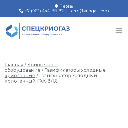
Перейти
Пермь
к
+7 (963) 444-88-82
|
arm@kriogaz.com
содержимому
СПЕЦКРИОГАЗ
Производство и поставки
криогенного оборудования,
Пермь
газовых рамп, моноблоков
Главная
/
Криогенное
оборудование
/
Газификаторы холодные
криогенные
/ Газификатор холодный
криогенный ГХК-8/1,6