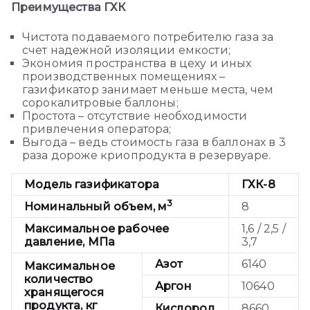
Преимущества ГХК
Чистота подаваемого потребителю газа за
счет надежной изоляции емкости;
Экономия пространства в цеху и иных
производственных помещениях –
газификатор занимает меньше места, чем
сорокалитровые баллоны;
Простота – отсутствие необходимости
привлечения оператора;
Выгода – ведь стоимость газа в баллонах в 3
раза дороже криопродукта в резервуаре.
Модель газификатора
ГХК-8
3
Номинальный объем, м
8
Максимальное рабочее
1,6 / 2,5 /
давление, МПа
3,7
Азот
6140
Максимальное
количество
Аргон
10640
хранящегося
продукта, кг
Кислород
8660