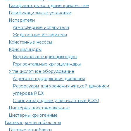
по
Газификаторы холодные криогенные
записям
Газификационные установки
Испарители
Атмосферные испарители
Жидкостные испарители
Криогенные насосы
Криоцилиндры
Вертикальные криоцилиндры
Горизонтальные криоцилиндры
Углекислотное оборудование
Агрегаты поддержания давления
Резервуары для хранения жидкой двуокиси
углерода РДХ
Станции зарядные углекислотные (СЗУ)
Цистерны восстановленные
Цистерны криогенные
Газовые рампы и баллоны
Газовые моноблоки