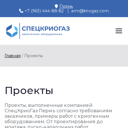
Перейти
Пермь
к
+7 (963) 444-88-82
|
arm@kriogaz.com
содержимому
СПЕЦКРИОГАЗ
Производство и поставки
криогенного оборудования,
Пермь
газовых рамп, моноблоков
Главная
Проекты
Проекты
Проекты, выполненные компанией
СпецКриоГаз Пермь согласно требованиям
заказчиков, примеры работ с криогенным
оборудованием. От проектирования до
монтажа, пуско-наладочных работ,