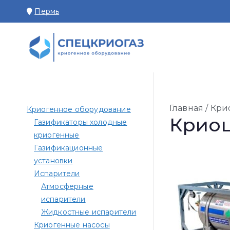
Перейти
Пермь
к
содержимому
СПЕЦКРИОГАЗ П
Производство и поставк
Главная
/
Кри
Криогенное оборудование
Крио
Газификаторы холодные
криогенные
Газификационные
установки
Испарители
Атмосферные
испарители
Жидкостные испарители
Криогенные насосы