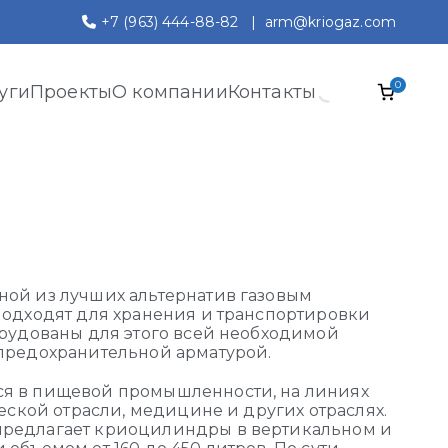
+7 (963) 444-88-82
|
arm@kriogaz.com
0
уги
Проекты
О компании
Контакты
ной из лучших альтернатив газовым
подходят для хранения и транспортировки
орудованы для этого всей необходимой
предохранительной арматурой.
я в пищевой промышленности, на линиях
еской отрасли, медицине и других отраслях.
редлагает криоцилиндры в вертикальном и