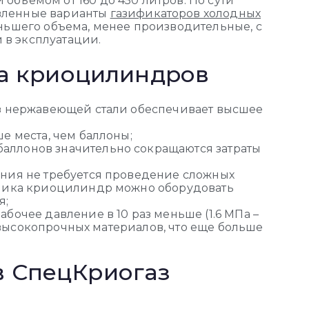
объемом от 160 до 450 литров. По сути
вленные варианты
газификаторов холодных
еньшего объема, менее производительные, с
в эксплуатации.
а криоцилиндров
из нержавеющей стали обеспечивает высшее
е места, чем баллоны;
аллонов значительно сокращаются затраты
ания не требуется проведение сложных
азчика криоцилиндр можно оборудовать
я;
бочее давление в 10 раз меньше (1.6 МПа –
из высокопрочных материалов, что еще больше
в СпецКриогаз