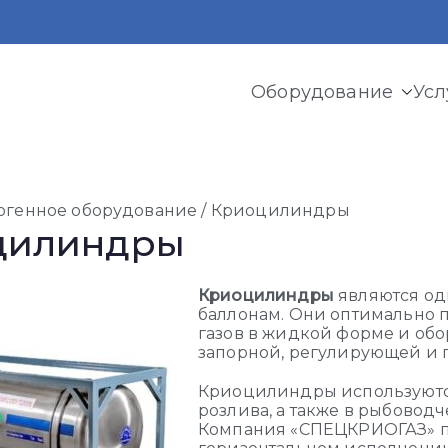
Оборудование
Усл
ермь
и криогенного оборудования, газовых рамп, моноблоков
огенное оборудование
/ Криоцилиндры
цилиндры
Криоцилиндры
являются од
баллонам. Они оптимально 
газов в жидкой форме и об
запорной, регулирующей и 
Криоцилиндры используютс
розлива, а также в рыбоводч
Компания «СПЕЦКРИОГАЗ» п