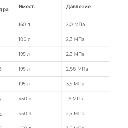
Вмест.
Давление
дра
160 л
2,0 МПа
180 л
2,3 МПа
195 л
2,3 МПа
8
195 л
2,88 МПа
195 л
3,5 МПа
6
450 л
1,6 МПа
5
450 л
2,5 МПа