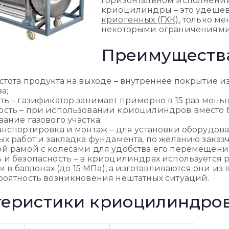
горизонтальном исполнении 
криоцилиндры – это удеше
криогенных (ГХК)
, только м
некоторыми ограничениями 
Преимуществ
стота продукта на выходе – внутреннее покрытие 
а;
ь – газификатор занимает примерно в 15 раз меньш
сть – при использовании криоцилиндров вместо б
ание газового участка;
анспортировка и монтаж – для установки оборудов
ых работ и закладка фундамента, по желанию зак
й рамой с колесами для удобства его перемещени
и безопасность – в криоцилиндрах используется ра
ем в баллонах (до 15 МПа), а изготавливаются они 
роятность возникновения нештатных ситуаций.
теристики криоцилиндро