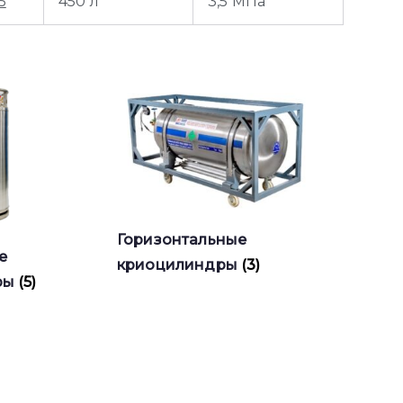
5
450 л
3,5 МПа
Горизонтальные
е
криоцилиндры
(3)
ры
(5)