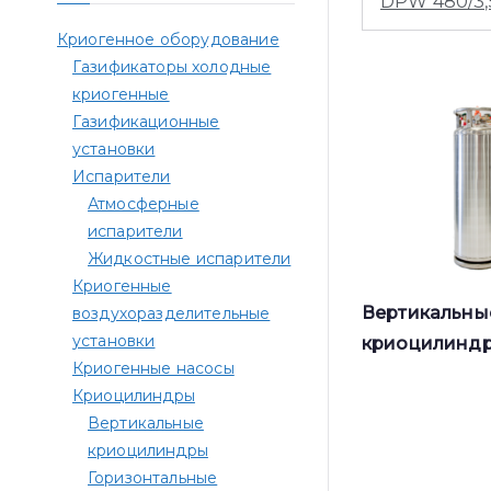
DPW 480/3,
Криогенное оборудование
Газификаторы холодные
криогенные
Газификационные
установки
Испарители
Атмосферные
испарители
Жидкостные испарители
Криогенные
Вертикальны
воздухоразделительные
установки
криоцилинд
Криогенные насосы
Криоцилиндры
Вертикальные
криоцилиндры
Горизонтальные