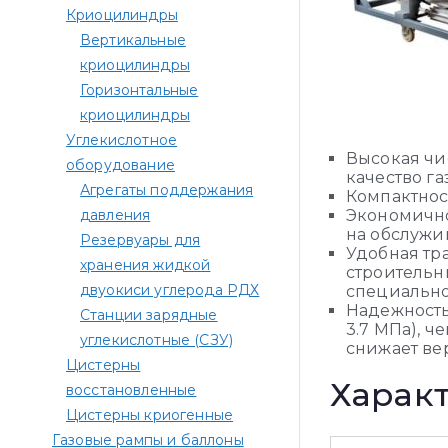
Криоцилиндры
Вертикальные
криоцилиндры
Горизонтальные
криоцилиндры
Углекислотное
Высокая чи
оборудование
качество газ
Агрегаты поддержания
Компактност
давления
Экономично
на обслужив
Резервуары для
Удобная тр
хранения жидкой
строительн
двуокиси углерода РДХ
специально
Надежность 
Станции зарядные
3.7 МПа), ч
углекислотные (СЗУ)
снижает ве
Цистерны
Харак
восстановленные
Цистерны криогенные
Газовые рампы и баллоны