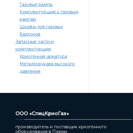
Газовые рампы
Комплектующие к газовым
рампам​
Шкафы для газовых
баллонов
Запасные части и
комплектующие
Криогенная арматура
Металлорукава высокого
давления
ООО «СпецКриоГаз»
производитель и поставщик криогенного
оборудования в Перми