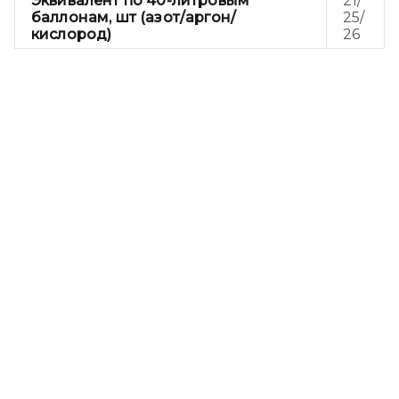
Эквивалент по 40-литровым
21/
баллонам, шт (азот/аргон/
25/
кислород)
26