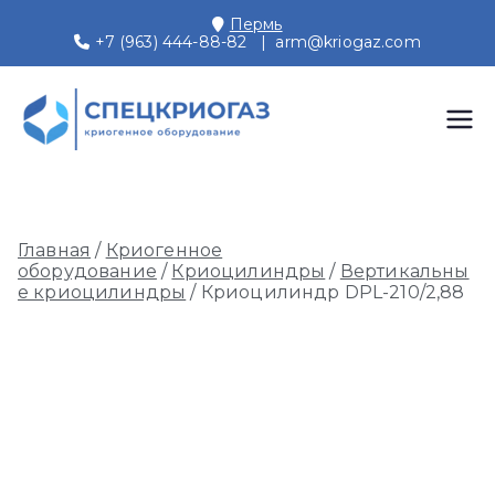
Перейти
Пермь
к
+7 (963) 444-88-82
|
arm@kriogaz.com
содержимому
СПЕЦКРИОГАЗ
Производство и поставки
криогенного оборудования,
Пермь
газовых рамп, моноблоков
Главная
/
Криогенное
оборудование
/
Криоцилиндры
/
Вертикальны
е криоцилиндры
/ Криоцилиндр DPL-210/2,88