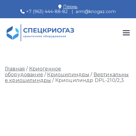
Перейти
Пермь
к
+7 (963) 444-88-82
|
arm@kriogaz.com
содержимому
СПЕЦКРИОГАЗ
Производство и поставки
криогенного оборудования,
Пермь
газовых рамп, моноблоков
Главная
/
Криогенное
оборудование
/
Криоцилиндры
/
Вертикальны
е криоцилиндры
/ Криоцилиндр DPL-210/2,3