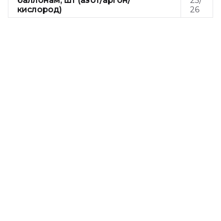
баллонам, шт (азот/аргон/
25/
кислород)
26