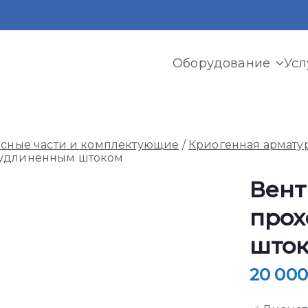
Оборудование
Усл
ермь
и криогенного оборудования, газовых рамп, моноблоков
асные части и комплектующие
/
Криогенная армату
 удлиненным штоком
Вент
прох
што
20 00