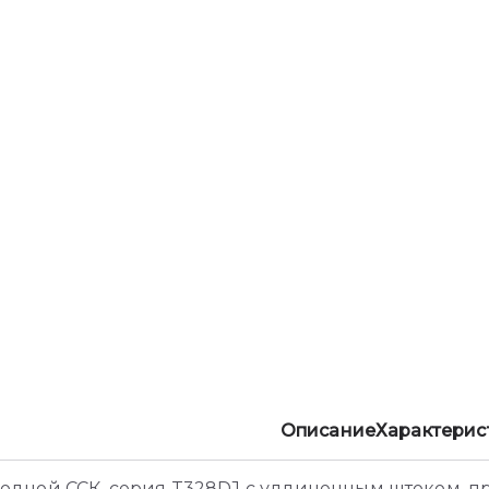
Описание
Характерис
одной ССК, серия T328DJ с удлиненным штоком, п