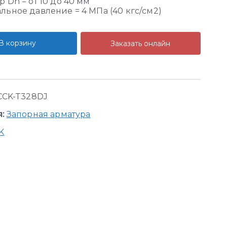
 Dn = от 10 до 40 мм
ьное давление = 4 МПа (40 кгс/см2)
В корзину
Заказать онлайн
CCK-T328DJ
я:
Запорная арматура
K