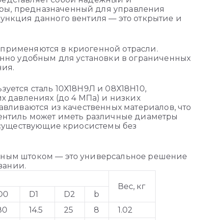
ры, предназначенный для управления
функция данного вентиля — это открытие и
 применяются в криогенной отрасли.
бенно удобным для установки в ограниченных
ния.
зуется сталь 10Х18Н9Л и 08Х18Н10,
х давлениях (до 4 МПа) и низких
авливаются из качественных материалов, что
Вентиль может иметь различные диаметры
в существующие криосистемы без
енным штоком — это универсальное решение
вании.
Вес, кг
D0
D1
D2
b
80
14.5
25
8
1.02