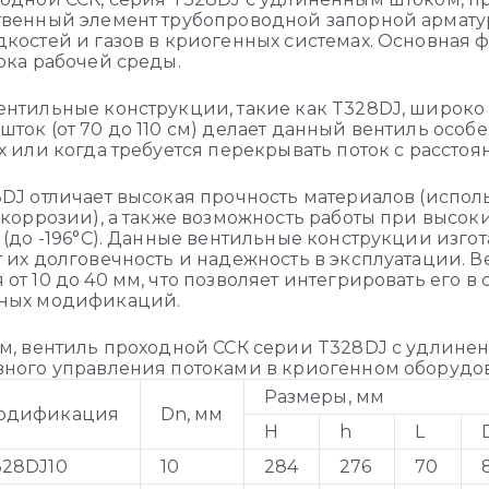
твенный элемент трубопроводной запорной армату
костей и газов в криогенных системах. Основная 
ока рабочей среды.
нтильные конструкции, такие как T328DJ, широко
ток (от 70 до 110 см) делает данный вентиль осо
х или когда требуется перекрывать поток с расстоя
DJ отличает высокая прочность материалов (исполь
 коррозии), а также возможность работы при высоки
 (до -196°C). Данные вентильные конструкции изгот
 их долговечность и надежность в эксплуатации. 
от 10 до 40 мм, что позволяет интегрировать его 
ных модификаций.
м, вентиль проходной ССК серии T328DJ с удлин
ного управления потоками в криогенном оборудо
Размеры, мм
одификация
Dn, мм
H
h
L
328DJ10
10
284
276
70