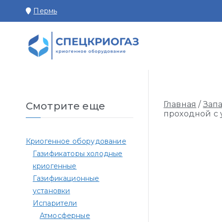
Перейти
Пермь
к
содержимому
СПЕЦКРИОГАЗ П
Производство и поставк
Главная
/
Зап
Смотрите еще
проходной с
Криогенное оборудование
Газификаторы холодные
криогенные
Газификационные
установки
Испарители
Атмосферные