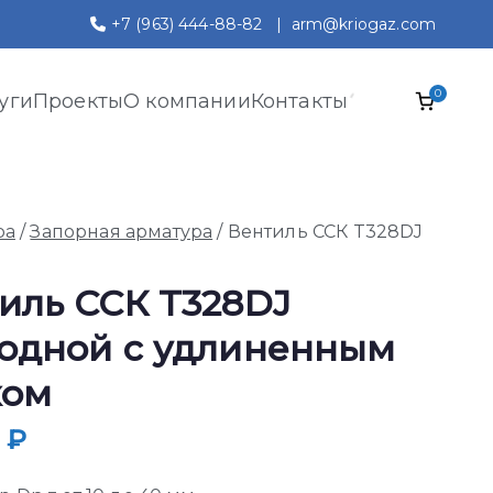
+7 (963) 444-88-82
|
arm@kriogaz.com
0
уги
Проекты
О компании
Контакты
ра
/
Запорная арматура
/ Вентиль ССК T328DJ
иль ССК T328DJ
одной с удлиненным
ком
0
₽