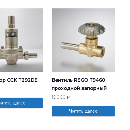
ор CCK T292DE
Вентиль REGO T9460
проходной запорный
15 000
₽
итать далее
Читать далее