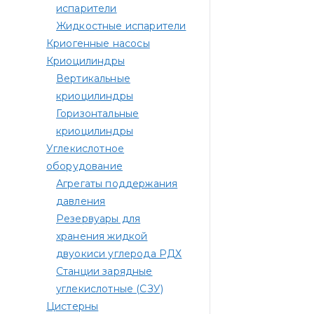
испарители
Жидкостные испарители
Криогенные насосы
Криоцилиндры
Вертикальные
криоцилиндры
Горизонтальные
криоцилиндры
Углекислотное
оборудование
Агрегаты поддержания
давления
Резервуары для
хранения жидкой
двуокиси углерода РДХ
Станции зарядные
углекислотные (СЗУ)
Цистерны