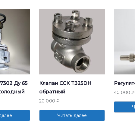
7302 Ду 65
Клапан ССК T325DH
Регулят
холодный
обратный
40 000
₽
20 000
₽
Ч
далее
Читать далее