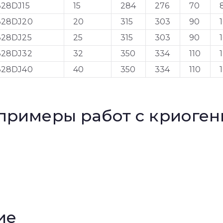
328DJ15
15
284
276
70
328DJ20
20
315
303
90
328DJ25
25
315
303
90
328DJ32
32
350
334
110
328DJ40
40
350
334
110
примеры работ с криоге
ие