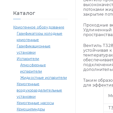
высококачес
потоками жид
Каталог
закрытие пот
Проходные ве
Криогенное оборудование
Удлиненный ш
Газификаторы холодные
пространства
криогенные
Вентиль T328
Газификационные
устойчивая к
установки
температурах
Испарители
обеспечивает
подключения 
Атмосферные
дополнитель
испарители
Жидкостные испарители
Таким образо
Криогенные
для эффектив
воздухоразделительные
М
установки
Криогенные насосы
T
Криоцилиндры