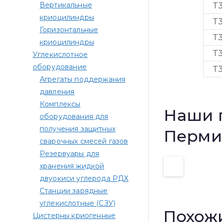
Вертикальные
T
криоцилиндры
T
Горизонтальные
T
криоцилиндры
T
Углекислотное
оборудование
T
Агрегаты поддержания
давления
Комплексы
Наши 
оборудования для
получения защитных
Перми
сварочных смесей газов
Резервуары для
хранения жидкой
двуокиси углерода РДХ
Станции зарядные
углекислотные (СЗУ)
Похож
Цистерны криогенные