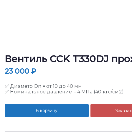
Вентиль CCK T330DJ про
23 000
₽
✅ Диаметр Dn = от 10 до 40 мм
✅ Номинальное давление = 4 МПа (40 кгс/см2)
В корзину
Заказат