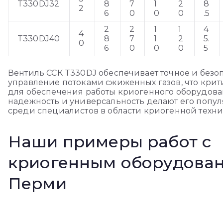
T330DJ32
8
7
1
2
8
2
6
0
0
0
.5
2
2
1
1
4
4
T330DJ40
8
7
1
2
5.
0
6
0
0
0
5
Вентиль ССК T330DJ обеспечивает точное и безо
управление потоками сжиженных газов, что кри
для обеспечения работы криогенного оборудова
надежность и универсальность делают его поп
среди специалистов в области криогенной техни
Наши примеры работ с
криогенным оборудован
Перми