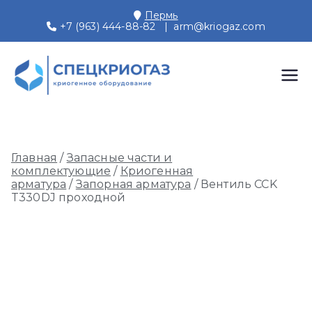
Перейти
Пермь
к
+7 (963) 444-88-82
|
arm@kriogaz.com
содержимому
СПЕЦКРИОГАЗ
Производство и поставки
криогенного оборудования,
Пермь
газовых рамп, моноблоков
Главная
/
Запасные части и
комплектующие
/
Криогенная
арматура
/
Запорная арматура
/ Вентиль CCK
T330DJ проходной