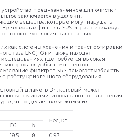
 устройство, предназначенное для очистки
ильтра заключается в удалении
няющие вещества, которые могут нарушать
ь. Криогенные фильтры SRS играют ключевую
 в высокотехнологичных отраслях.
ких как системы хранения и транспортировки
ного газа LNG). Они также находят
сследованиях, где требуется высокая
чению срока службы компонентов
ьзование фильтров SRS помогает избежать
ую работу криогенного оборудования.
условный диаметр Dn, который может
ь позволяет минимизировать потерю давления
урах, что и делает возможным их
Вес, кг
D2
b
18.5
8
0.93