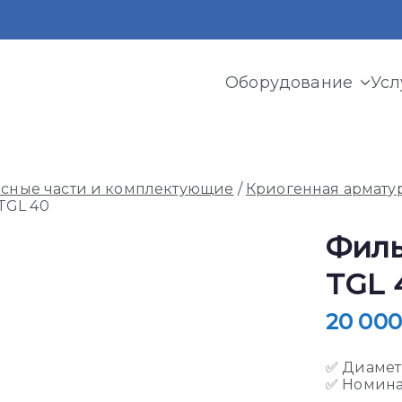
Оборудование
Усл
ермь
и криогенного оборудования, газовых рамп, моноблоков
асные части и комплектующие
/
Криогенная армату
TGL 40
Филь
TGL 
20 00
✅ Диаметр
✅ Номинал