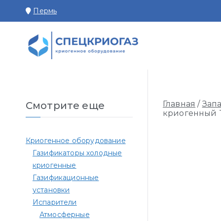
Перейти
Пермь
к
содержимому
СПЕЦКРИОГАЗ П
Производство и поставк
Главная
/
Зап
Смотрите еще
криогенный 
Криогенное оборудование
Газификаторы холодные
криогенные
Газификационные
установки
Испарители
Атмосферные