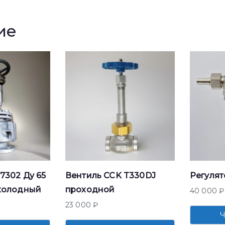
ие
7302 Ду 65
Вентиль CCK T330DJ
Регулят
холодный
проходной
40 000
₽
23 000
₽
Ч