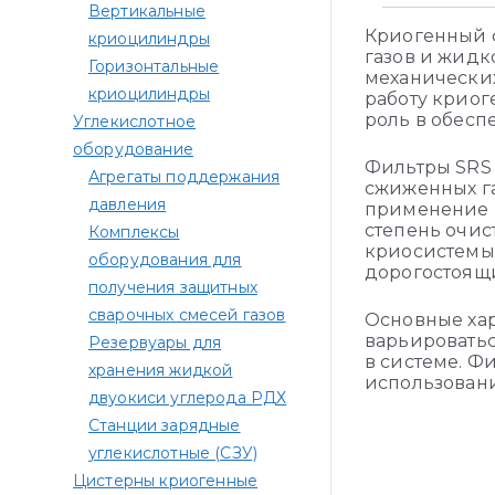
Вертикальные
Криогенный ф
криоцилиндры
газов и жидк
Горизонтальные
механических
криоцилиндры
работу криог
роль в обесп
Углекислотное
оборудование
Фильтры SRS 
Агрегаты поддержания
сжиженных газ
давления
применение 
степень очис
Комплексы
криосистемы
оборудования для
дорогостоящи
получения защитных
сварочных смесей газов
Основные хар
варьироватьс
Резервуары для
в системе. Ф
хранения жидкой
использован
двуокиси углерода РДХ
Станции зарядные
углекислотные (СЗУ)
Цистерны криогенные