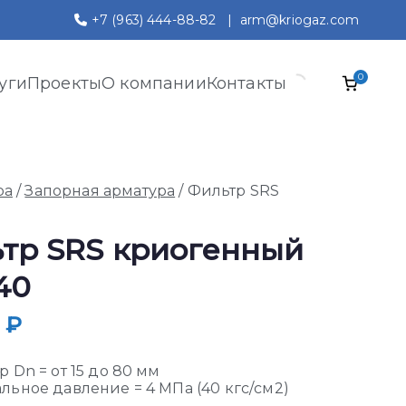
+7 (963) 444-88-82
|
arm@kriogaz.com
0
уги
Проекты
О компании
Контакты
ра
/
Запорная арматура
/ Фильтр SRS
тр SRS криогенный
40
0
₽
 Dn = от 15 до 80 мм
ьное давление = 4 МПа (40 кгс/см2)