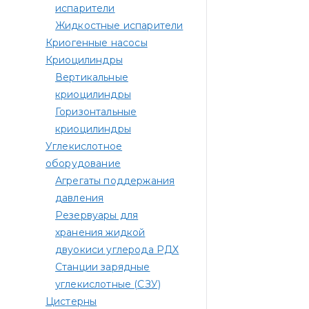
испарители
Жидкостные испарители
Криогенные насосы
Криоцилиндры
Вертикальные
криоцилиндры
Горизонтальные
криоцилиндры
Углекислотное
оборудование
Агрегаты поддержания
давления
Резервуары для
хранения жидкой
двуокиси углерода РДХ
Станции зарядные
углекислотные (СЗУ)
Цистерны