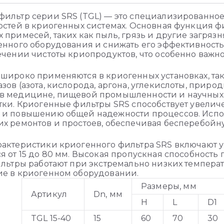
ильтр серии SRS (TGL) — это специализированное
остей в криогенных системах. Основная функция ф
 примесей, таких как пыль, грязь и другие загряз
енного оборудования и снижать его эффективност
ечении чистоты криопродуктов, что особенно важно
широко применяются в криогенных установках, та
ов (азота, кислорода, аргона, углекислоты, природ
в медицине, пищевой промышленности и научных и
тки. Криогенные фильтры SRS способствует увели
 и повышению общей надежности процессов. Испол
х ремонтов и простоев, обеспечивая бесперебойн
актеристики криогенного фильтра SRS включают 
я от 15 до 80 мм. Высокая пропускная способност
ильтры работают при экстремально низких температ
ие в криогенном оборудовании.
Размеры, мм
Артикул
Dn, мм
H
L
D1
TGL 15-40
15
60
70
30