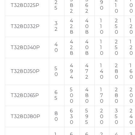
2
9
T328DJ25P
8
6
1
0
5
0
2
2
0
0
4
4
1
2
1
3
T328DJ32P
2
0
1
5
2
2
8
8
0
0
0
4
4
1
2
1
4
T328DJ40P
2
0
1
5
2
0
8
8
0
0
0
4
4
1
2
1
5
T328DJ50P
9
7
4
8
6
0
4
2
0
0
0
5
4
1
2
2
6
T328DJ65P
0
8
7
8
0
5
0
0
0
0
0
6
5
2
3
2
8
T328DJ80P
3
9
0
5
4
0
0
5
0
0
0
1
6
6
2
4
3