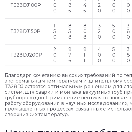
T328DJ100P
0
8
4
2
0
0
0
5
5
0
0
0
1
8
8
3
5
3
T328DJ150P
5
5
0
2
0
8
0
8
8
0
0
0
2
8
8
4
5
3
T328DJ200P
0
7
1
0
0
8
0
6
1
0
0
0
Благодаря сочетанию высоких требований по теп
экстремальным температурам и длительному сро
T328DJ остается оптимальным решением для сл
систем, для сварки и монтажа вакуумных труб п
трубопроводов. Применение вентиля позволяет 
работу оборудования в научных исследованиях,
промышленных процессах, связанных с использо
сверхнизких температур.