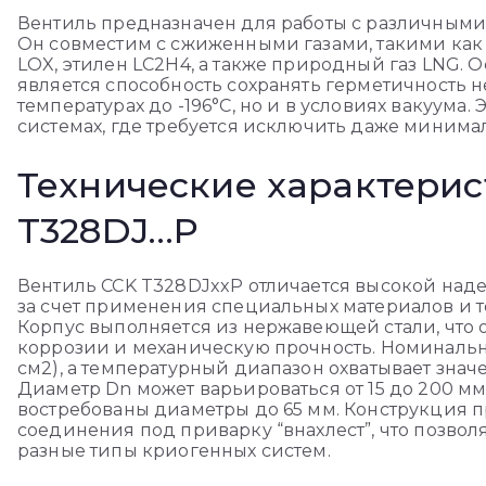
Вентиль предназначен для работы с различными 
Он совместим с сжиженными газами, такими как а
LOX, этилен LC2H4, а также природный газ LNG.
является способность сохранять герметичность 
температурах до -196°C, но и в условиях вакуума.
системах, где требуется исключить даже минима
Технические характерис
T328DJ…P
Вентиль CCK T328DJxxP отличается высокой наде
за счет применения специальных материалов и т
Корпус выполняется из нержавеющей стали, что 
коррозии и механическую прочность. Номинально
см2), а температурный диапазон охватывает значен
Диаметр Dn может варьироваться от 15 до 200 мм
востребованы диаметры до 65 мм. Конструкция 
соединения под приварку “внахлест”, что позвол
разные типы криогенных систем.