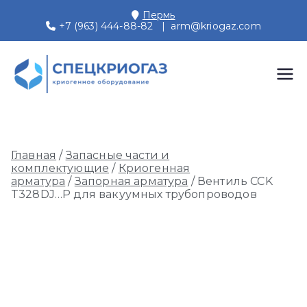
Перейти
Пермь
к
+7 (963) 444-88-82
|
arm@kriogaz.com
содержимому
СПЕЦКРИОГАЗ
Производство и поставки
криогенного оборудования,
Пермь
газовых рамп, моноблоков
Главная
/
Запасные части и
комплектующие
/
Криогенная
арматура
/
Запорная арматура
/ Вентиль CCK
T328DJ…P для вакуумных трубопроводов