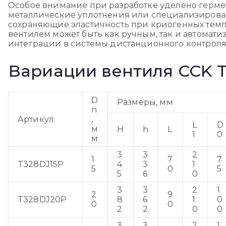
Особое внимание при разработке уделено герме
металлические уплотнения или специализиров
сохраняющие эластичность при криогенных темп
вентилем может быть как ручным, так и автомат
интеграции в системы дистанционного контроля
Вариации вентиля CCK 
D
Размеры, мм
n
Артикул
,
L
D
м
H
h
L
1
0
м
3
3
2
1
7
7
T328DJ15P
4
3
1
5
0
5
5
6
0
3
3
2
1
2
9
T328DJ20P
8
6
1
0
0
0
2
2
0
0
3
3
2
1