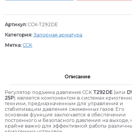
Артикул:
CCK-T292DE
Категория:
Запорная арматура
Метка:
CCK
Описание
Регулятор подъема давления CCK
T292DE
(или
D
25P
) является компонентом в системах криогенн
техники, предназначенным для управления и
стабилизации давления сжиженных газов. Его
основная функция заключается в обеспечении
постоянного и безопасного давления на выходе, 
крайне важно для эффективной работы различн
криогенных установок.