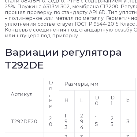
стали 08Х18Н10. Седло: PTFE с содержанием угле
25%. Пружина A313M 302, мембрана C17200. Регул
прошел проверку по стандарту API 6D. Тип уплот
– полимерное или металл по металлу. Герметично
уплотнения соответствует ГОСТ Р 9544-2015 Класс 
Концевые соединения под стандартную резьбу 
или штуцера под приварку.
Вариации регулятора
T292DE
D
Размеры, мм
n
Артикул
,
D
D
м
H
L
b
0
1
м
1
2
2
1
2
T292DE20
9
9
3
0
5
5
3
4