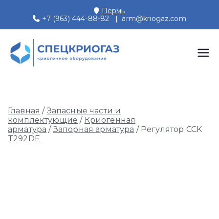
Перейти
Пермь
к
+7 (963) 444-88-82
|
arm@kriogaz.com
содержимому
СПЕЦКРИОГАЗ
Производство и поставки
криогенного оборудования,
Пермь
газовых рамп, моноблоков
Главная
/
Запасные части и
комплектующие
/
Криогенная
арматура
/
Запорная арматура
/ Регулятор CCK
T292DE