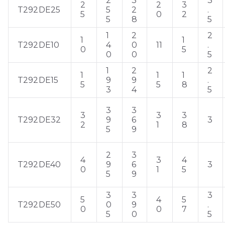
2
3
3
2
2
3
T292DE25
5
2
.
5
0
2
5
8
5
1
2
2
1
1
T292DE10
4
0
11
.
0
5
0
0
5
1
2
2
1
1
1
T292DE15
9
9
.
5
5
8
3
4
5
3
3
3
3
3
T292DE32
9
6
3
2
1
8
5
9
2
3
4
3
4
T292DE40
9
6
3
0
1
5
5
9
3
3
3
5
4
5
T292DE50
0
9
.
0
0
7
5
0
5