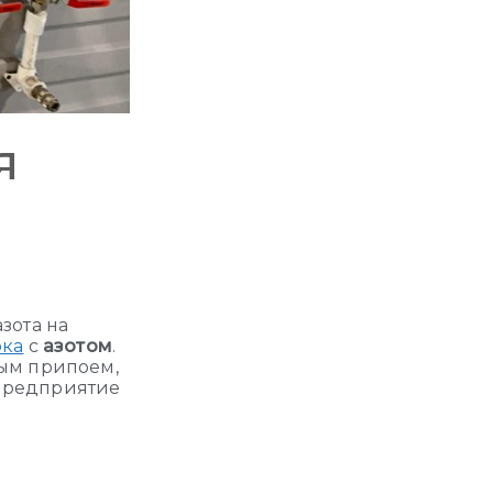
я
зота на
ока
с
азотом
.
ным припоем,
 Предприятие