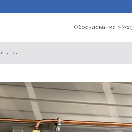
Оборудование
Усл
ермь
и криогенного оборудования, газовых рамп, моноблоков
ля азота