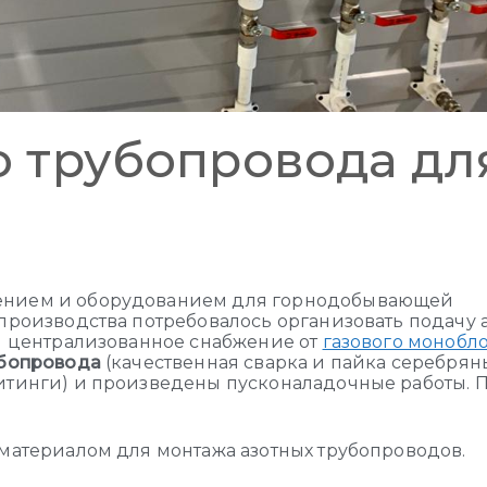
 трубопровода дл
ением и оборудованием для горнодобывающей
роизводства потребовалось организовать подачу а
и централизованное снабжение от
газового монобл
убопровода
(качественная сварка и пайка серебря
итинги) и произведены пусконаладочные работы.
материалом для монтажа азотных трубопроводов.