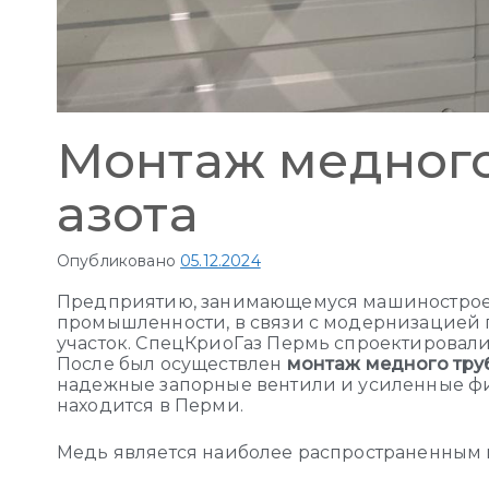
Монтаж медного
азота
Опубликовано
05.12.2024
Предприятию, занимающемуся машиностро
промышленности, в связи с модернизацией п
участок. СпецКриоГаз Пермь спроектировал
После был осуществлен
монтаж медного тр
надежные запорные вентили и усиленные ф
находится в Перми.
Медь является наиболее распространенным 