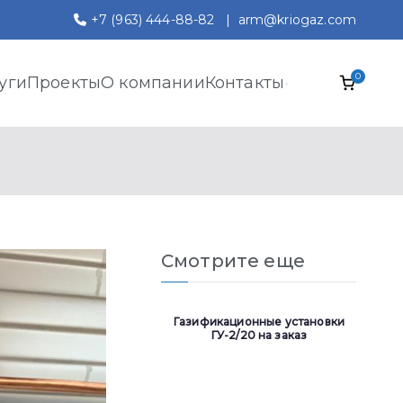
+7 (963) 444-88-82
|
arm@kriogaz.com
0
уги
Проекты
О компании
Контакты
Смотрите еще
Газификационные установки
ГУ-2/20 на заказ