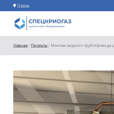
Перейти
Пермь
к
содержимому
СПЕЦКРИОГАЗ П
Производство и поставк
Главная
Проекты
Монтаж медного трубопровода д