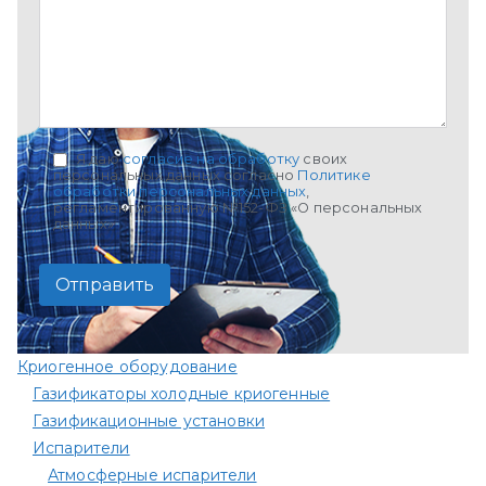
Я даю
согласие на обработку
своих
персональных данных согласно
Политике
обработки персональных данных
,
регламентированную №152-ФЗ «О персональных
данных»
Криогенное оборудование
Газификаторы холодные криогенные
Газификационные установки
Испарители
Атмосферные испарители