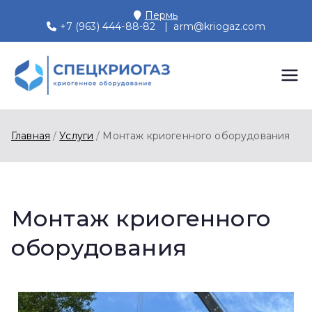
Пермь
+7 (963) 444-88-82
|
arm@kriogaz.com
СПЕЦКРИОГАЗ
Производство и поставки
криогенного оборудования,
Пермь
газовых рамп, моноблоков
Главная
Услуги
Монтаж криогенного оборудования
Монтаж криогенного
оборудования